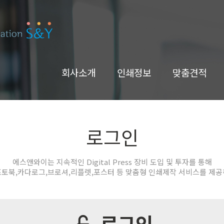
회사소개
인쇄정보
맞춤견적
로그인
에스앤와이는 지속적인 Digital Press 장비 도입 및 투자를 통해
포토북,카다로그,브로셔,리플렛,포스터 등 맞춤형 인쇄제작 서비스를 제공
로그인