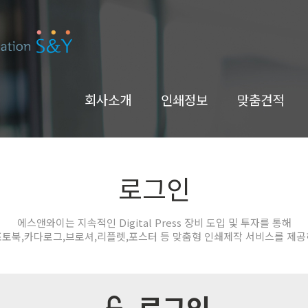
회사소개
인쇄정보
맞춤견적
로그인
에스앤와이는 지속적인 Digital Press 장비 도입 및 투자를 통해
포토북,카다로그,브로셔,리플렛,포스터 등 맞춤형 인쇄제작 서비스를 제공
로그인