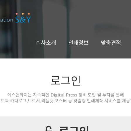
회사소개
인쇄정보
맞춤견적
로그인
에스앤와이는 지속적인 Digital Press 장비 도입 및 투자를 통해
포토북,카다로그,브로셔,리플렛,포스터 등 맞춤형 인쇄제작 서비스를 제공
로그인